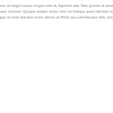
Donec et magna lacinia, congue enim et, dignissim ante. Nam gravida sit ame
ristique sed justo. Quisque semper iaculis velit, vel tristique quam interdum et.
augue, sit amet interdum lorem ultrices at. Morbi quis pellentesque nibh, c