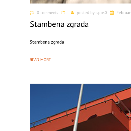
0 comments
posted by
ispos0
Februar
Stambena zgrada
Stambena zgrada
READ MORE