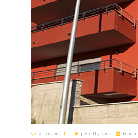
0 comments
posted by
ispos0
Februar