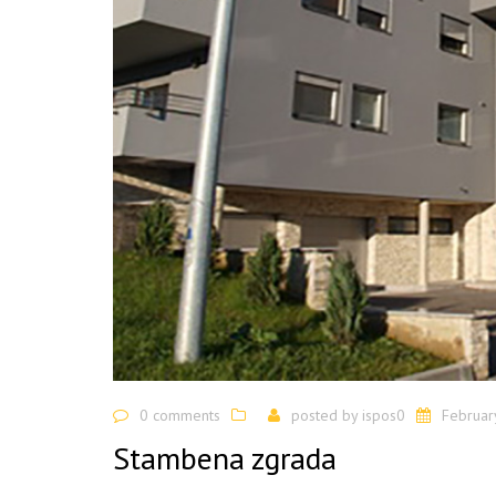
0 comments
posted by
ispos0
Februar
Stambena zgrada