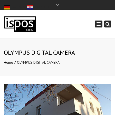
×
Deutsch
Hrvatski
Pon - Sub: 7:00 - 17:00
+385 1 3498 605
Toggle
info@ispos.hr
navigation
OLYMPUS DIGITAL CAMERA
Home
OLYMPUS DIGITAL CAMERA