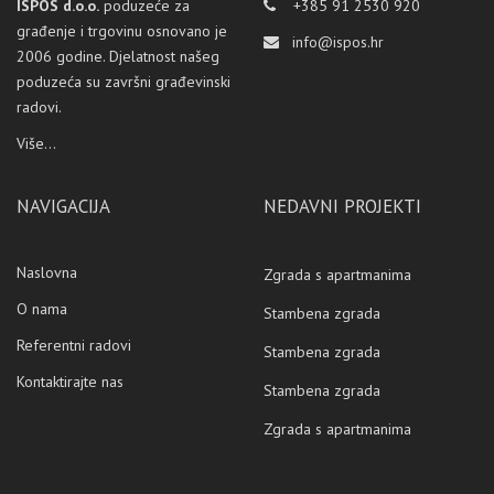
ISPOS d.o.o.
poduzeće za
+385 91 2530 920
građenje i trgovinu osnovano je
info@ispos.hr
2006 godine. Djelatnost našeg
poduzeća su završni građevinski
radovi.
Više...
NAVIGACIJA
NEDAVNI PROJEKTI
Naslovna
Zgrada s apartmanima
O nama
Stambena zgrada
Referentni radovi
Stambena zgrada
Kontaktirajte nas
Stambena zgrada
Zgrada s apartmanima