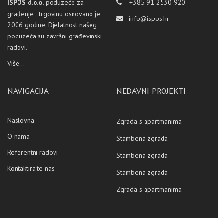
ISPOS d.o.o.
poduzeće za
+385 91 2530 920
građenje i trgovinu osnovano je
info@ispos.hr
2006 godine. Djelatnost našeg
poduzeća su završni građevinski
radovi.
Više...
NAVIGACIJA
NEDAVNI PROJEKTI
Naslovna
Zgrada s apartmanima
O nama
Stambena zgrada
Referentni radovi
Stambena zgrada
Kontaktirajte nas
Stambena zgrada
Zgrada s apartmanima