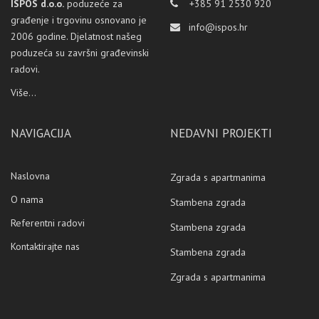
ISPOS d.o.o.
poduzeće za
+385 91 2530 920
građenje i trgovinu osnovano je
info@ispos.hr
2006 godine. Djelatnost našeg
poduzeća su završni građevinski
radovi.
Više...
NAVIGACIJA
NEDAVNI PROJEKTI
Naslovna
Zgrada s apartmanima
O nama
Stambena zgrada
Referentni radovi
Stambena zgrada
Kontaktirajte nas
Stambena zgrada
Zgrada s apartmanima