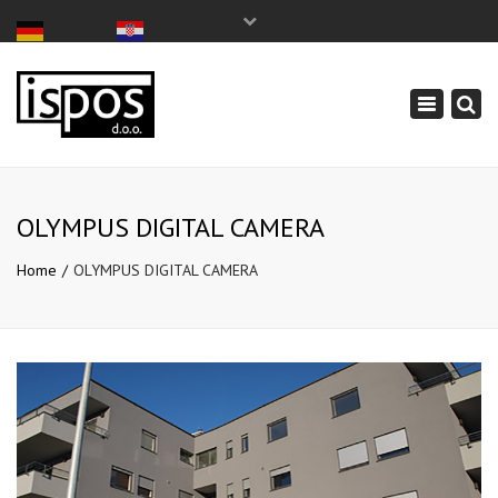
×
Deutsch
Hrvatski
Pon - Sub: 7:00 - 17:00
+385 1 3498 605
Toggle
info@ispos.hr
navigation
OLYMPUS DIGITAL CAMERA
Home
OLYMPUS DIGITAL CAMERA