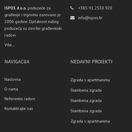
ISPOS d.o.o.
poduzeće za
+385 91 2530 920
građenje i trgovinu osnovano je
info@ispos.hr
2006 godine. Djelatnost našeg
poduzeća su završni građevinski
radovi.
Više...
NAVIGACIJA
NEDAVNI PROJEKTI
Naslovna
Zgrada s apartmanima
O nama
Stambena zgrada
Referentni radovi
Stambena zgrada
Kontaktirajte nas
Stambena zgrada
Zgrada s apartmanima