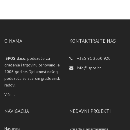
O NAMA
KONTAKTIRAJTE NAS
ISPOS d.o.o.
poduzeće za
+385 91 2530 920
građenje i trgovinu osnovano je
info@ispos.hr
2006 godine. Djelatnost našeg
poduzeća su završni građevinski
radovi.
Više...
NAVIGACIJA
NEDAVNI PROJEKTI
Naslovna
Zgrada s apartmanima